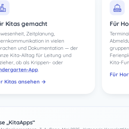
ür Kitas gemacht
Für H
wesenheit, Zeitplanung,
Terminal
ternkommunikation in vielen
Abmeldu
rachen und Dokumentation — der
gruppen
nze Kita-Alltag für Leitung und
Ferienp
zieher, ob als Krippen- oder
Kita-Fu
ndergarten-App
.
Für Ho
r Kitas ansehen →
ise „KitaApps“