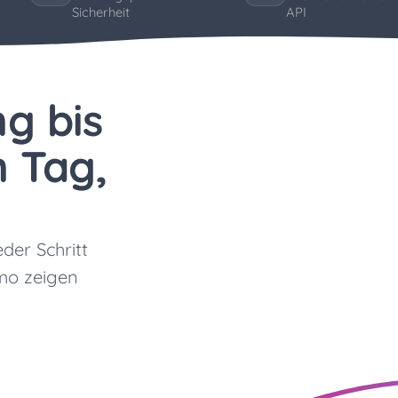
Sicherheit
API
g bis
 Tag,
eder Schritt
emo zeigen